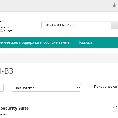
н
ечение
 бизнеса
хническая поддержка и обслуживание
Помощь
4-B3
Поиск в подкат
Security Suite
С
кты: