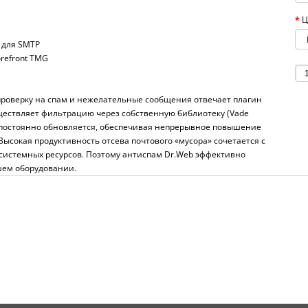
Ц
r для SMTP
orefront TMG
 проверку на спам и нежелательные сообщения отвечает плагин
уществляет фильтрацию через собственную библиотеку (Vade
а постоянно обновляется, обеспечивая непрерывное повышение
Высокая продуктивность отсева почтового «мусора» сочетается с
системных ресурсов. Поэтому антиспам Dr.Web эффективно
шем оборудовании.