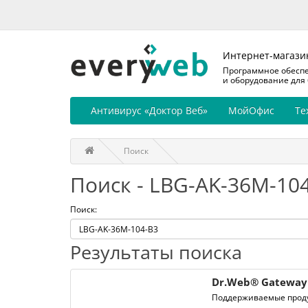
Интернет-магази
Программное обесп
и оборудование для
Антивирус «Доктор Веб»
МойОфис
Те
Поиск
Поиск - LBG-AK-36M-10
Поиск:
Результаты поиска
Dr.Web® Gateway 
Поддерживаемые проду