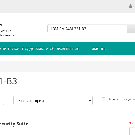
н
ечение
 бизнеса
хническая поддержка и обслуживание
Помощь
1-B3
Поиск в подкат
curity Suite
С