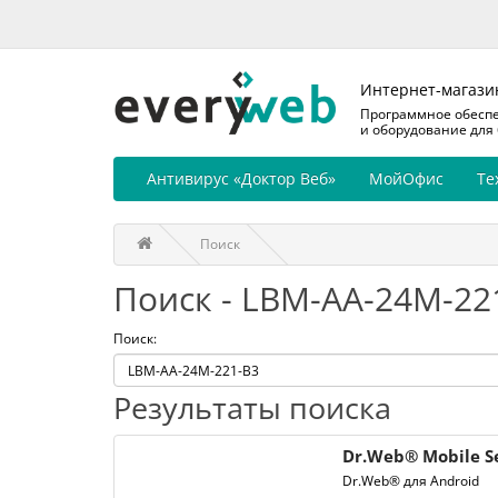
Интернет-магази
Программное обесп
и оборудование для
Антивирус «Доктор Веб»
МойОфис
Те
Поиск
Поиск - LBM-AA-24M-22
Поиск:
Результаты поиска
Dr.Web® Mobile Se
Dr.Web® для Android