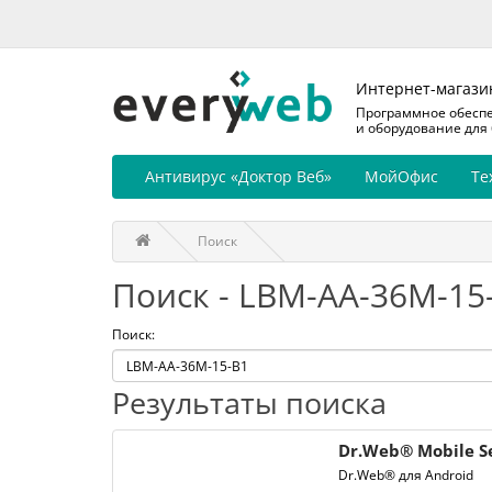
Интернет-магази
Программное обесп
и оборудование для
Антивирус «Доктор Веб»
МойОфис
Те
Поиск
Поиск - LBM-AA-36M-15
Поиск:
Результаты поиска
Dr.Web® Mobile Se
Dr.Web® для Android