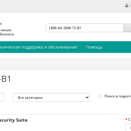
н
ечение
 бизнеса
хническая поддержка и обслуживание
Помощь
-B1
Поиск в подкат
curity Suite
С