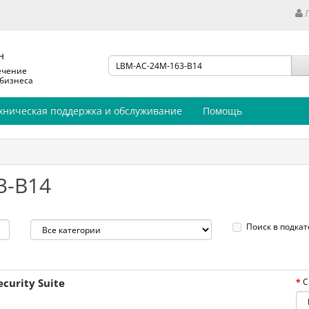
н
ечение
 бизнеса
хническая поддержка и обслуживание
Помощь
3-B14
Поиск в подкат
curity Suite
С