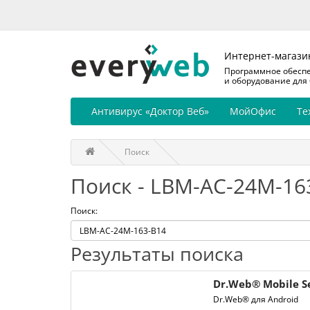
Интернет-магази
Программное обесп
и оборудование для
Антивирус «Доктор Веб»
МойОфис
Те
Поиск
Поиск - LBM-AC-24M-16
Поиск:
Результаты поиска
Dr.Web® Mobile Se
Dr.Web® для Android