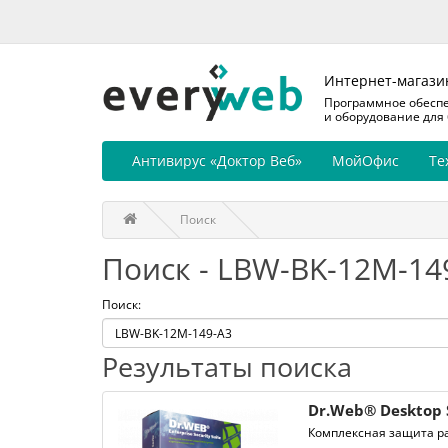
Интернет-магази
Программное обесп
и оборудование для
Антивирус «Доктор Веб»
МойОфис
Те
Поиск
Поиск - LBW-BK-12M-14
Поиск:
Результаты поиска
Dr.Web® Desktop 
Комплексная защита ра