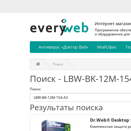
Интернет-магази
Программное обесп
и оборудование для
Антивирус «Доктор Веб»
МойОфис
Те
Поиск
Поиск - LBW-BK-12M-15
Поиск:
Результаты поиска
Dr.Web® Desktop 
Комплексная защита ра