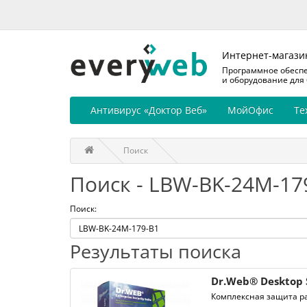
Интернет-магази
Программное обесп
и оборудование для
Антивирус «Доктор Веб»
МойОфис
Те
Поиск
Поиск - LBW-BK-24M-17
Поиск:
Результаты поиска
Dr.Web® Desktop 
Комплексная защита ра