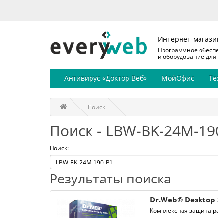
Интернет-магази
Программное обесп
и оборудование для
Антивирус «Доктор Веб»
МойОфис
Те
Поиск
Поиск - LBW-BK-24M-19
Поиск:
Результаты поиска
Dr.Web® Desktop 
Комплексная защита ра