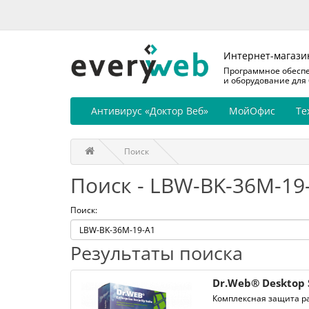
Интернет-магази
Программное обесп
и оборудование для
Антивирус «Доктор Веб»
МойОфис
Те
Поиск
Поиск - LBW-BK-36M-19
Поиск:
Результаты поиска
Dr.Web® Desktop 
Комплексная защита ра