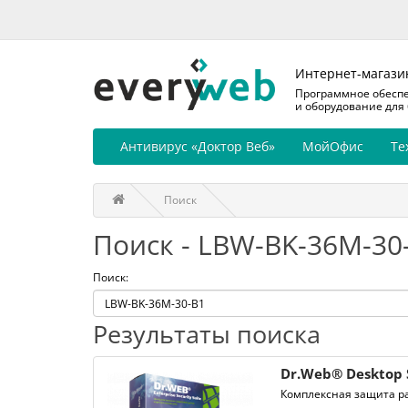
Интернет-магази
Программное обесп
и оборудование для
Антивирус «Доктор Веб»
МойОфис
Те
Поиск
Поиск - LBW-BK-36M-30
Поиск:
Результаты поиска
Dr.Web® Desktop 
Комплексная защита ра