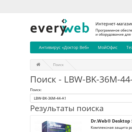
Интернет-магази
Программное обесп
и оборудование для
Антивирус «Доктор Веб»
МойОфис
Те
Поиск
Поиск - LBW-BK-36M-44
Поиск:
Результаты поиска
Dr.Web® Desktop 
Комплексная защита ра