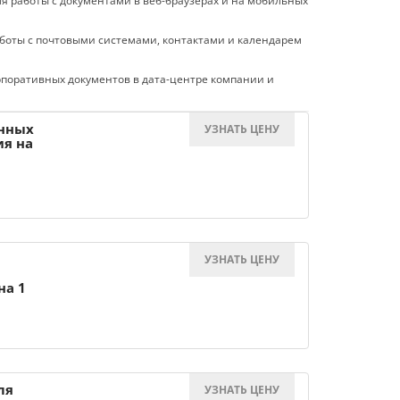
я работы с документами в веб-браузерах и на мобильных
боты с почтовыми системами, контактами и календарем
поративных документов в дата-центре компании и
енных
УЗНАТЬ ЦЕНУ
ия на
циях и
ры
ния
дят
УЗНАТЬ ЦЕНУ
аботать
на 1
узерах.
ля
УЗНАТЬ ЦЕНУ