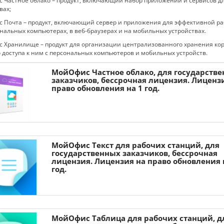
Частное облако – продукт, включающий набор приложений и сервисов дл
вах;
 Почта – продукт, включающий сервер и приложения для эффективной ра
нальных компьютерах, в веб-браузерах и на мобильных устройствах.
 Хранилище – продукт для организации централизованного хранения кор
 доступа к ним с персональных компьютеров и мобильных устройств.
МойОфис Частное облако, для государств
заказчиков, бессрочная лицензия. Лиценз
право обновления на 1 год.
МойОфис Частное Облако – продукт для организации
виртуальной рабочей среды в государственных организа
крупных коммерческих предприятиях. Включает редакто
текста, таблиц, презентаций и приложения для управле
почтой, календарем и контактами. В состав продукта вхо
МойОфис Текст для рабочих станций, для
сервер совместной работы, почтовый сервер и система
государственных заказчиков, бессрочная
хранения данных. МойОфис Частное Облако позволяет р
лицензия. Лицензия на право обновления 
год.
в частном облаке, на мобильных устройствах и в веб-бра
МойОфис Таблица для рабочих станций, д