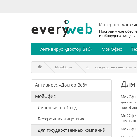
Интернет-магази
Программное обесп
и оборудование для
Антивирус «Доктор Веб»
МойОфис
Те
МойОфис
Для государственных комп
Для
Антивирус «Доктор Веб»
МойОфис
МойОфис
документ
Лицензия на 1 год
платформ:
МойОфис
Бессрочная лицензия
компьюте
МойОфис
Для государственных компаний