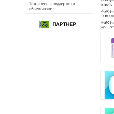
МойОфис 
Техническая поддержка и
устройст
обслуживание
МойОфис
на персо
МойОфис
удобного