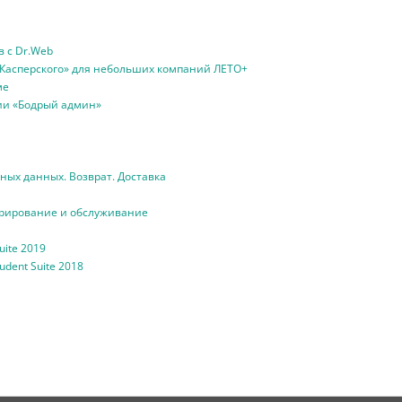
в с Dr.Web
Касперского» для небольших компаний ЛЕТО+
ме
ии «Бодрый админ»
ных данных. Возврат. Доставка
рирование и обслуживание
uite 2019
dent Suite 2018