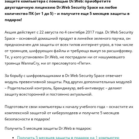
защите компьютера с помощью Dr.Web: приобретите
двухгодичную лицензию Dr.Web Security Space на любое
количество ПК (от 1 до 5) – и получите еще 5 месяцев защиты в
подарок!
Акция действует с 22 августа по 4 сентября 2017 года. Dr.Web Security
Space – основной домашний продукт в линейке зеленого паучка, он
предназначен для защиты от всех типов интернет-угроз, в том числе
от троянцев, шифрующих файлы и требующх выкуп за расшифровку.
Те, у кого установлен Dr.Web, не пострадали ни от нашумевшего
троянца WannaCry, ни от пресловутого «Пети».
За борьбу с шифровльщиками в Dr.Web Security Space отвечает
модуль превентивной защиты. Ряд других дополнительных модулей
– Родительский контроль, Брандмауэр, веб-антивирус – делают
защиту всесторонней и постоянно актуальной.
Подготовьте свои компьютеры к началу учебного года – оснастите их
комплексной защитой от киберзлодеев и получите 5 месяцев
безопасности в подарок!
Получить 5 месяцев защиты Dr.Web в подарок:
Получить 5 месяцев защиты в подарок на 1 компьютер