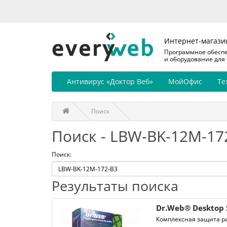
Интернет-магази
Программное обесп
и оборудование для
Антивирус «Доктор Веб»
МойОфис
Те
Поиск
Поиск - LBW-BK-12M-17
Поиск:
Результаты поиска
Dr.Web® Desktop 
Комплексная защита ра