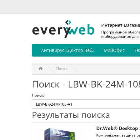
Интернет-магази
Программное обесп
и оборудование для
Антивирус «Доктор Веб»
МойОфис
Те
Поиск
Поиск - LBW-BK-24M-10
Поиск:
Результаты поиска
Dr.Web® Desktop 
Комплексная защита ра