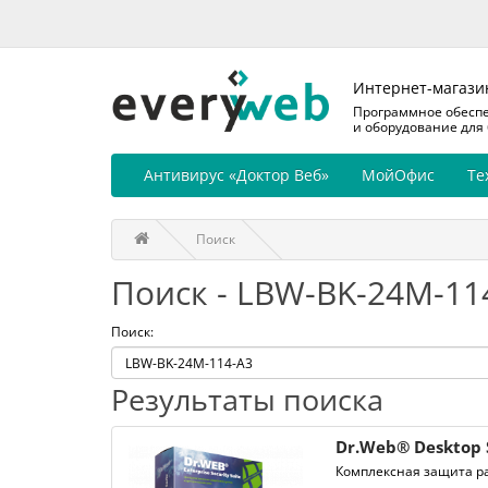
Интернет-магази
Программное обесп
и оборудование для
Антивирус «Доктор Веб»
МойОфис
Те
Поиск
Поиск - LBW-BK-24M-11
Поиск:
Результаты поиска
Dr.Web® Desktop 
Комплексная защита ра