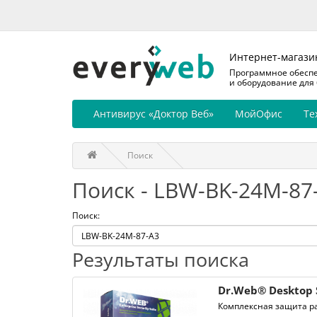
Интернет-магази
Программное обесп
и оборудование для
Антивирус «Доктор Веб»
МойОфис
Те
Поиск
Поиск - LBW-BK-24M-87
Поиск:
Результаты поиска
Dr.Web® Desktop 
Комплексная защита ра