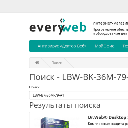
Интернет-магази
Программное обесп
и оборудование для
Антивирус «Доктор Веб»
МойОфис
Те
Поиск
Поиск - LBW-BK-36M-79
Поиск:
Результаты поиска
Dr.Web® Desktop 
Комплексная защита ра