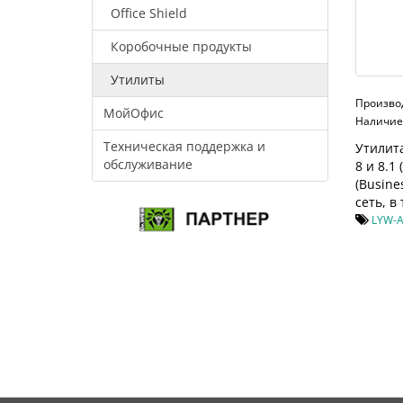
Office Shield
Коробочные продукты
Утилиты
Произво
МойОфис
Наличие:
Техническая поддержка и
Утилит
обслуживание
8 и 8.1 
(Busine
сеть, в
LYW-