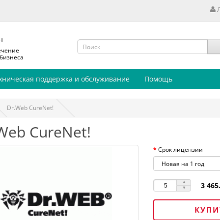
н
ечение
 бизнеса
хническая поддержка и обслуживание
Помощь
Dr.Web CureNet!
Web CureNet!
Срок лицензии
3 465
КУПИ