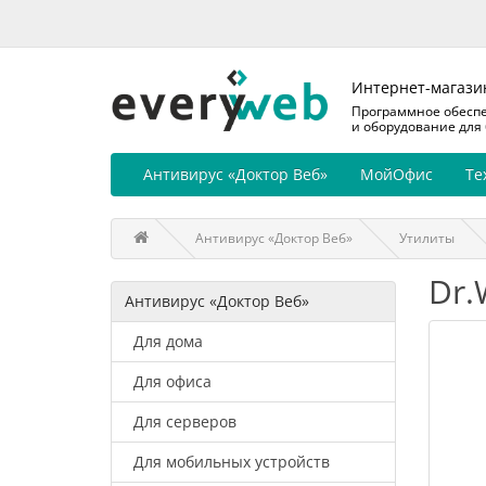
Интернет-магази
Программное обесп
и оборудование для
Антивирус «Доктор Веб»
МойОфис
Те
Антивирус «Доктор Веб»
Утилиты
Dr.
Антивирус «Доктор Веб»
Для дома
Для офиса
Для серверов
Для мобильных устройств