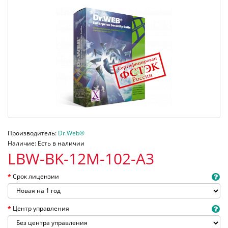
Производитель:
Dr.Web®
Наличие: Есть в наличии
LBW-BK-12M-102-A3
Срок лицензии
Центр управления