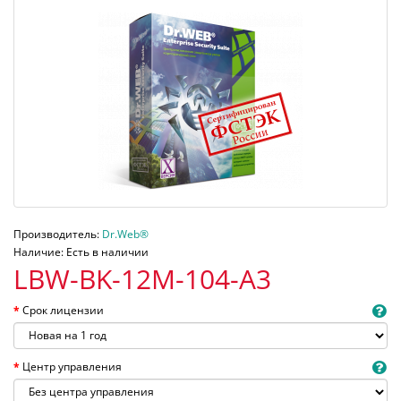
Производитель:
Dr.Web®
Наличие: Есть в наличии
LBW-BK-12M-104-A3
Срок лицензии
Центр управления