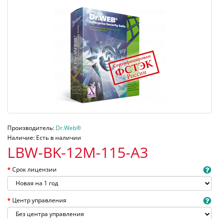
Производитель:
Dr.Web®
Наличие: Есть в наличии
LBW-BK-12M-115-A3
Срок лицензии
Центр управления