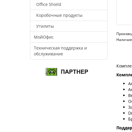
Office Shield
Коробочные продукты
Утилиты
Произво
МойОфис
Наличие:
Техническая поддержка и
обслуживание
Компле
Компле
А
А
В
О
З
D
Б
Подде