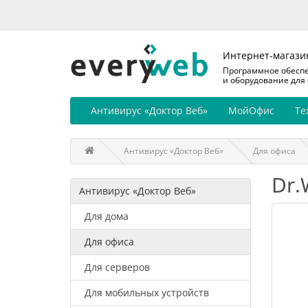
Интернет-магази
Программное обесп
и оборудование для
Антивирус «Доктор Веб»
МойОфис
Те
Антивирус «Доктор Веб»
Для офиса
Dr.
Антивирус «Доктор Веб»
Для дома
Для офиса
Для серверов
Для мобильных устройств