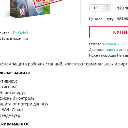
120 1
Цена за штуку:
984.98
КУПИ
дитель:
Dr.Web®
 Есть в наличии
Оплата:
безналичный ра
Доставка:
ключ и инст
Нужна помощь? Напи
ксная защита рабочих станций, клиентов терминальных и вирт
ксная защита
нтивирус
нтиспам
еб-антивирус
фисный контроль
ащита от потери данных
r.Web Cloud
рандмауэр
рживаемые ОС