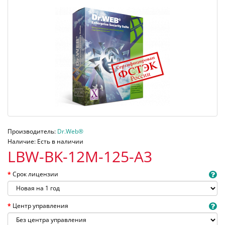
Производитель:
Dr.Web®
Наличие: Есть в наличии
LBW-BK-12M-125-A3
Срок лицензии
Центр управления