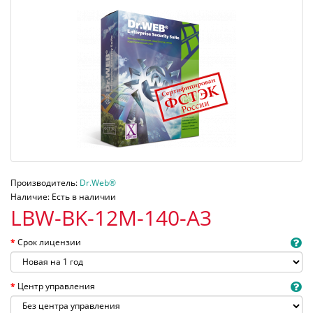
Производитель:
Dr.Web®
Наличие: Есть в наличии
LBW-BK-12M-140-A3
Срок лицензии
Центр управления