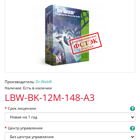
Производитель:
Dr.Web®
Наличие: Есть в наличии
LBW-BK-12M-148-A3
Срок лицензии
Центр управления