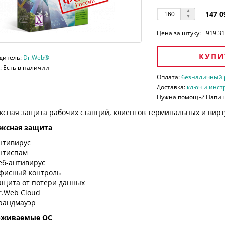
147 0
Цена за штуку:
919.31
КУПИ
дитель:
Dr.Web®
 Есть в наличии
Оплата:
безналичный ра
Доставка:
ключ и инст
Нужна помощь? Напи
ксная защита рабочих станций, клиентов терминальных и вирт
ксная защита
нтивирус
нтиспам
еб-антивирус
фисный контроль
ащита от потери данных
r.Web Cloud
рандмауэр
рживаемые ОС