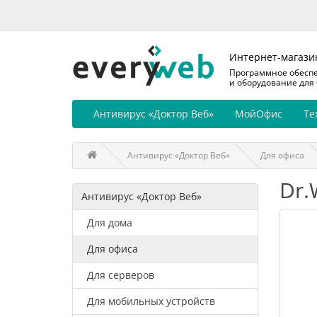
Интернет-магази
Программное обесп
и оборудование для
Антивирус «Доктор Веб»
МойОфис
Те
Антивирус «Доктор Веб»
Для офиса
Dr.
Антивирус «Доктор Веб»
Для дома
Для офиса
Для серверов
Для мобильных устройств