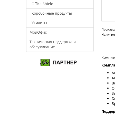
Office Shield
Коробочные продукты
Утилиты
Произво
МойОфис
Наличие:
Техническая поддержка и
обслуживание
Компле
Компле
А
А
В
О
З
D
Б
Подде