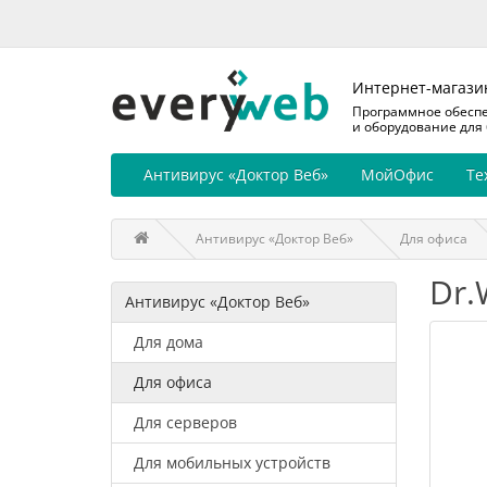
Интернет-магази
Программное обесп
и оборудование для
Антивирус «Доктор Веб»
МойОфис
Те
Антивирус «Доктор Веб»
Для офиса
Dr.
Антивирус «Доктор Веб»
Для дома
Для офиса
Для серверов
Для мобильных устройств