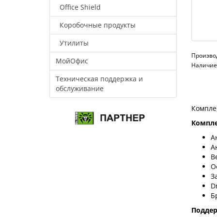
Office Shield
Коробочные продукты
Утилиты
Произво
МойОфис
Наличие:
Техническая поддержка и
обслуживание
Компле
Компле
А
А
В
О
З
D
Б
Подде