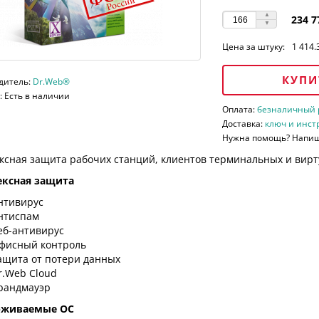
234 7
Цена за штуку:
1 414.
КУПИ
дитель:
Dr.Web®
 Есть в наличии
Оплата:
безналичный ра
Доставка:
ключ и инст
Нужна помощь? Напи
ксная защита рабочих станций, клиентов терминальных и вирт
ксная защита
нтивирус
нтиспам
еб-антивирус
фисный контроль
ащита от потери данных
r.Web Cloud
рандмауэр
рживаемые ОС