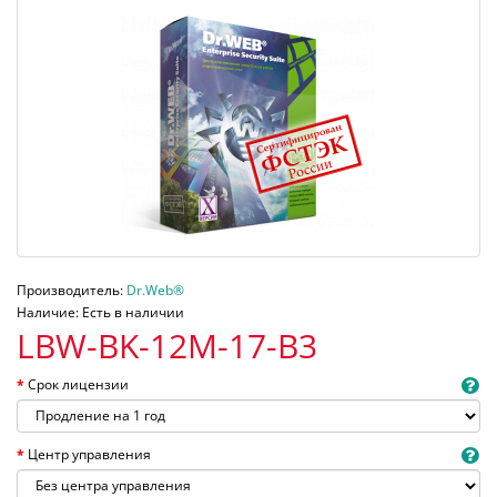
Производитель:
Dr.Web®
Наличие: Есть в наличии
LBW-BK-12M-17-B3
Срок лицензии
Центр управления