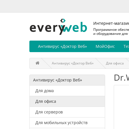
Интернет-магази
Программное обесп
и оборудование для
Антивирус «Доктор Веб»
МойОфис
Те
Антивирус «Доктор Веб»
Для офиса
Dr.
Антивирус «Доктор Веб»
Для дома
Для офиса
Для серверов
Для мобильных устройств