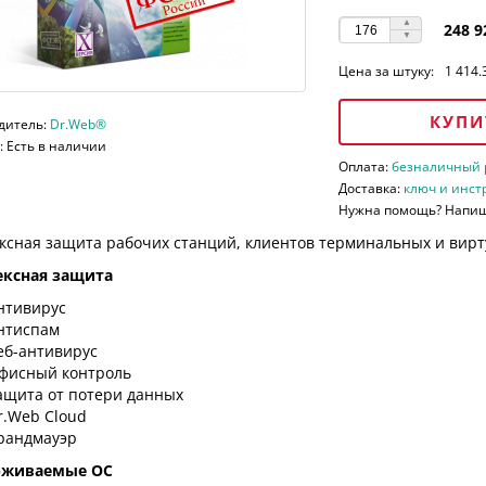
248 9
Цена за штуку:
1 414.
КУПИ
дитель:
Dr.Web®
 Есть в наличии
Оплата:
безналичный ра
Доставка:
ключ и инст
Нужна помощь? Напи
ксная защита рабочих станций, клиентов терминальных и вирт
ксная защита
нтивирус
нтиспам
еб-антивирус
фисный контроль
ащита от потери данных
r.Web Cloud
рандмауэр
рживаемые ОС