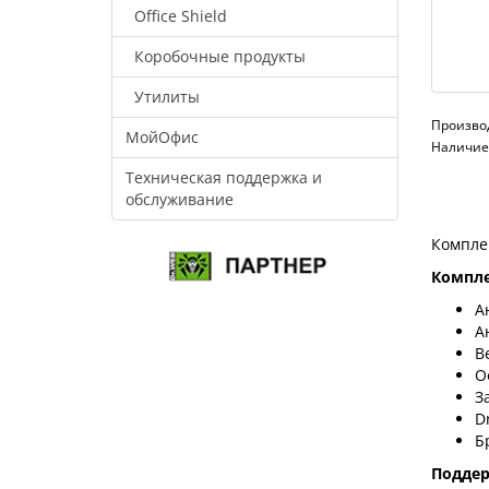
Office Shield
Коробочные продукты
Утилиты
Произво
МойОфис
Наличие:
Техническая поддержка и
обслуживание
Компле
Компле
А
А
В
О
З
D
Б
Подде