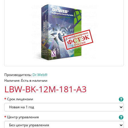
Производитель:
Dr.Web®
Наличие: Есть в наличии
LBW-BK-12M-181-A3
Срок лицензии
Центр управления