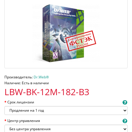
Производитель:
Dr.Web®
Наличие: Есть в наличии
LBW-BK-12M-182-B3
Срок лицензии
Центр управления