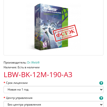
Производитель:
Dr.Web®
Наличие: Есть в наличии
LBW-BK-12M-190-A3
Срок лицензии
Центр управления