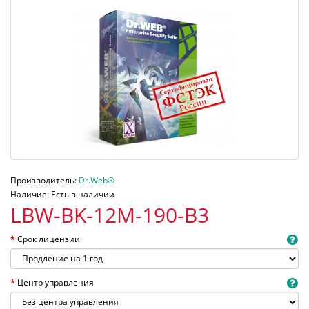
Производитель:
Dr.Web®
Наличие: Есть в наличии
LBW-BK-12M-190-B3
Срок лицензии
Центр управления