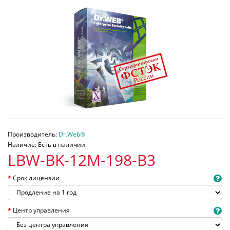
Производитель:
Dr.Web®
Наличие: Есть в наличии
LBW-BK-12M-198-B3
Срок лицензии
Центр управления