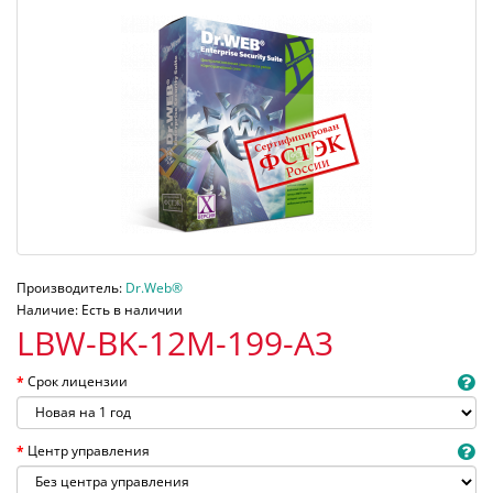
Производитель:
Dr.Web®
Наличие: Есть в наличии
LBW-BK-12M-199-A3
Срок лицензии
Центр управления