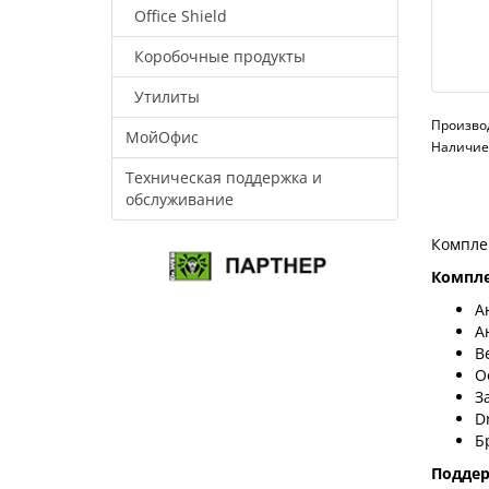
Office Shield
Коробочные продукты
Утилиты
Произво
МойОфис
Наличие:
Техническая поддержка и
обслуживание
Компле
Компле
А
А
В
О
З
D
Б
Подде