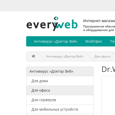
Интернет-магази
Программное обесп
и оборудование для
Антивирус «Доктор Веб»
МойОфис
Те
Антивирус «Доктор Веб»
Для офиса
Dr.
Антивирус «Доктор Веб»
Для дома
Для офиса
Для серверов
Для мобильных устройств