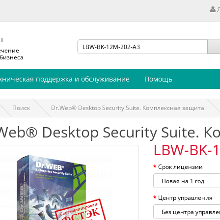
н
ечение
 бизнеса
хническая поддержка и обслуживание
Помощь
Поиск
Dr.Web® Desktop Security Suite. Комплексная защита
Web® Desktop Security Suite. 
LBW-BK-1
Срок лицензии
Центр управления