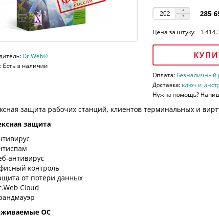
285 6
Цена за штуку:
1 414.
КУПИ
дитель:
Dr.Web®
 Есть в наличии
Оплата:
безналичный ра
Доставка:
ключ и инст
Нужна помощь? Напи
ксная защита рабочих станций, клиентов терминальных и вирт
ксная защита
нтивирус
нтиспам
еб-антивирус
фисный контроль
ащита от потери данных
r.Web Cloud
рандмауэр
рживаемые ОС