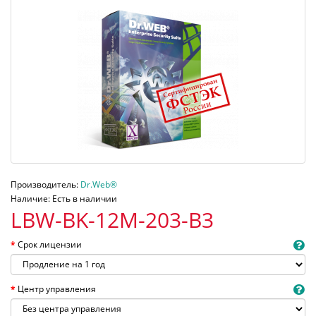
Производитель:
Dr.Web®
Наличие: Есть в наличии
LBW-BK-12M-203-B3
Срок лицензии
Центр управления