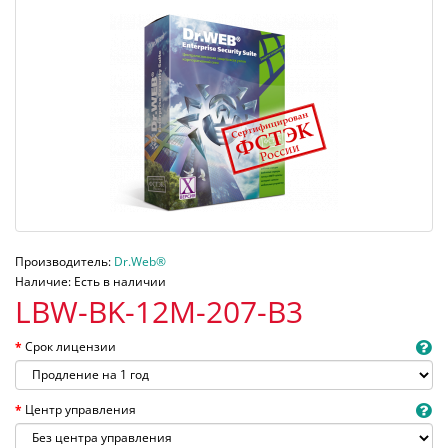
Производитель:
Dr.Web®
Наличие: Есть в наличии
LBW-BK-12M-207-B3
Срок лицензии
Центр управления