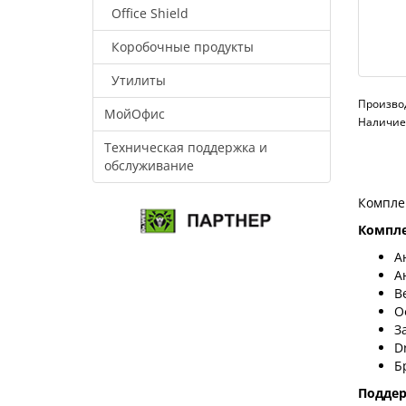
Office Shield
Коробочные продукты
Утилиты
Произво
МойОфис
Наличие:
Техническая поддержка и
обслуживание
Компле
Компле
А
А
В
О
З
D
Б
Подде