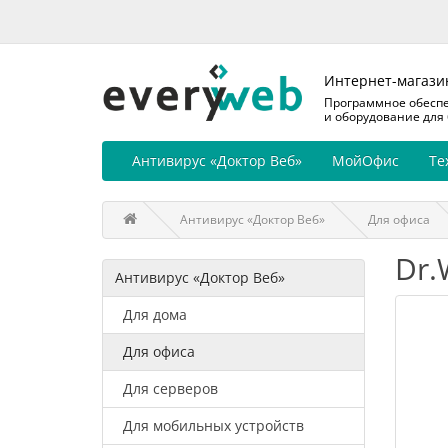
Интернет-магази
Программное обесп
и оборудование для
Антивирус «Доктор Веб»
МойОфис
Те
Антивирус «Доктор Веб»
Для офиса
Dr.
Антивирус «Доктор Веб»
Для дома
Для офиса
Для серверов
Для мобильных устройств