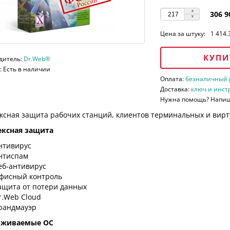
306 9
Цена за штуку:
1 414.
КУПИ
дитель:
Dr.Web®
 Есть в наличии
Оплата:
безналичный ра
Доставка:
ключ и инст
Нужна помощь? Напи
ксная защита рабочих станций, клиентов терминальных и вирт
ксная защита
нтивирус
нтиспам
еб-антивирус
фисный контроль
ащита от потери данных
r.Web Cloud
рандмауэр
рживаемые ОС