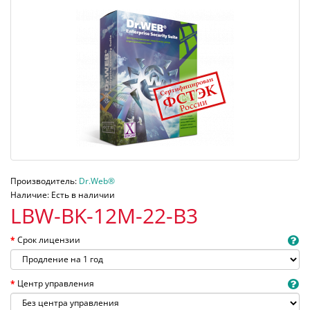
Производитель:
Dr.Web®
Наличие: Есть в наличии
LBW-BK-12M-22-B3
Срок лицензии
Центр управления