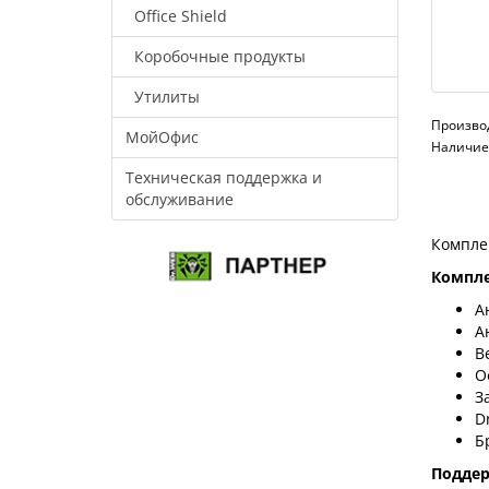
Office Shield
Коробочные продукты
Утилиты
Произво
МойОфис
Наличие:
Техническая поддержка и
обслуживание
Компле
Компле
А
А
В
О
З
D
Б
Подде