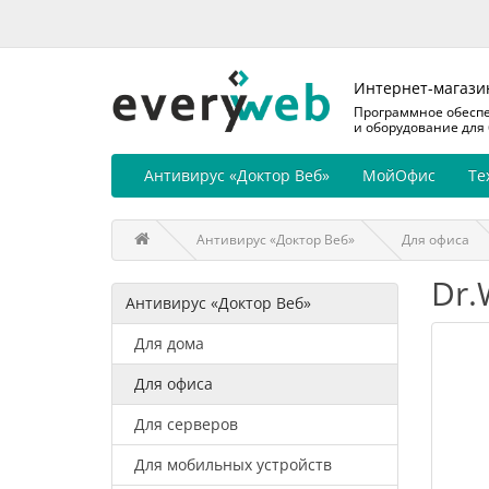
Интернет-магази
Программное обесп
и оборудование для
Антивирус «Доктор Веб»
МойОфис
Те
Антивирус «Доктор Веб»
Для офиса
Dr.
Антивирус «Доктор Веб»
Для дома
Для офиса
Для серверов
Для мобильных устройств