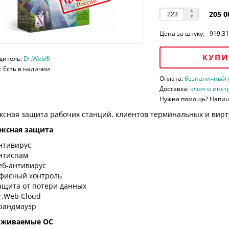
205 0
Цена за штуку:
919.31
КУПИ
дитель:
Dr.Web®
 Есть в наличии
Оплата:
безналичный ра
Доставка:
ключ и инст
Нужна помощь? Напи
ксная защита рабочих станций, клиентов терминальных и вирт
ксная защита
нтивирус
нтиспам
еб-антивирус
фисный контроль
ащита от потери данных
r.Web Cloud
рандмауэр
рживаемые ОС