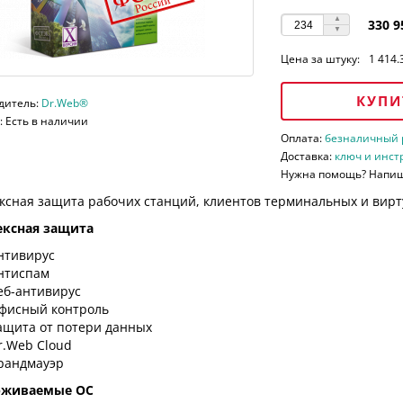
330 9
Цена за штуку:
1 414.
КУПИ
дитель:
Dr.Web®
 Есть в наличии
Оплата:
безналичный ра
Доставка:
ключ и инст
Нужна помощь? Напи
ксная защита рабочих станций, клиентов терминальных и вирт
ксная защита
нтивирус
нтиспам
еб-антивирус
фисный контроль
ащита от потери данных
r.Web Cloud
рандмауэр
рживаемые ОС