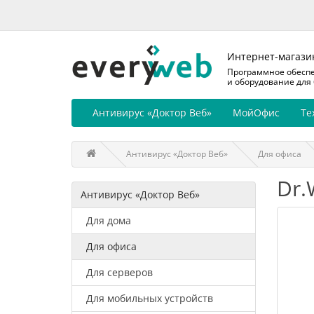
Интернет-магази
Программное обесп
и оборудование для
Антивирус «Доктор Веб»
МойОфис
Те
Антивирус «Доктор Веб»
Для офиса
Dr.
Антивирус «Доктор Веб»
Для дома
Для офиса
Для серверов
Для мобильных устройств