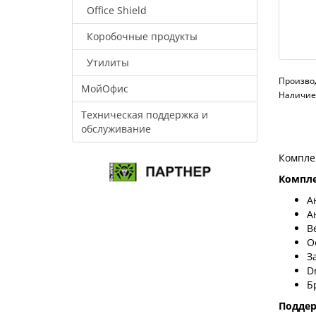
Office Shield
Коробочные продукты
Утилиты
Произво
МойОфис
Наличие:
Техническая поддержка и
обслуживание
Компле
Компле
А
А
В
О
З
D
Б
Подде