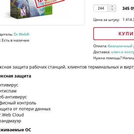
345 0
Цена за штуку:
1 414.
КУПИ
дитель:
Dr.Web®
 Есть в наличии
Оплата:
безналичный ра
Доставка:
ключ и инст
Нужна помощь? Напи
ксная защита рабочих станций, клиентов терминальных и вирт
ксная защита
нтивирус
нтиспам
еб-антивирус
фисный контроль
ащита от потери данных
r.Web Cloud
рандмауэр
рживаемые ОС