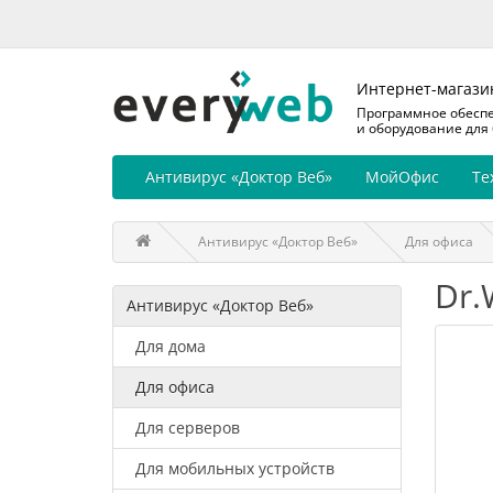
Интернет-магази
Программное обесп
и оборудование для
Антивирус «Доктор Веб»
МойОфис
Те
Антивирус «Доктор Веб»
Для офиса
Dr.
Антивирус «Доктор Веб»
Для дома
Для офиса
Для серверов
Для мобильных устройств