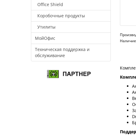
Office Shield
Коробочные продукты
Утилиты
Произво
МойОфис
Наличие:
Техническая поддержка и
обслуживание
Компле
Компле
А
А
В
О
З
D
Б
Подде