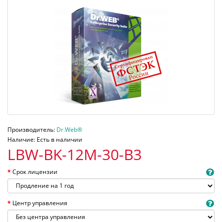
Производитель:
Dr.Web®
Наличие: Есть в наличии
LBW-BK-12M-30-B3
Срок лицензии
Центр управления