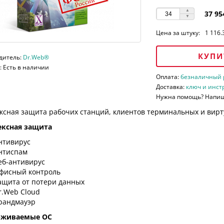
37 95
Цена за штуку:
1 116.
КУПИ
дитель:
Dr.Web®
 Есть в наличии
Оплата:
безналичный ра
Доставка:
ключ и инст
Нужна помощь? Напи
ксная защита рабочих станций, клиентов терминальных и вирт
ксная защита
нтивирус
нтиспам
еб-антивирус
фисный контроль
ащита от потери данных
r.Web Cloud
рандмауэр
рживаемые ОС