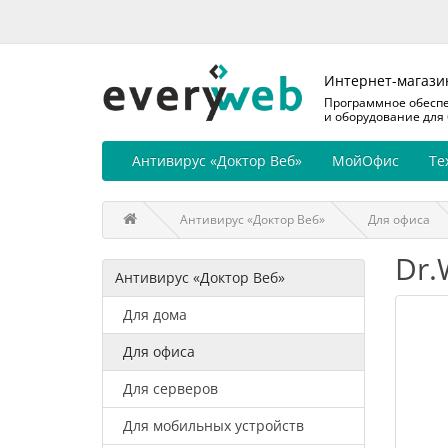
Интернет-магази
Программное обесп
и оборудование для
Антивирус «Доктор Веб»
МойОфис
Те
Антивирус «Доктор Веб»
Для офиса
Dr.
Антивирус «Доктор Веб»
Для дома
Для офиса
Для серверов
Для мобильных устройств