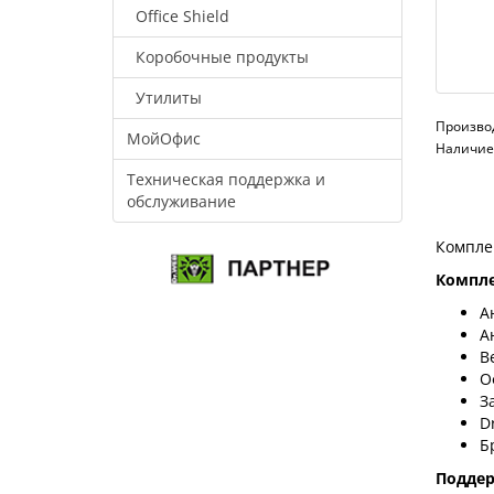
Office Shield
Коробочные продукты
Утилиты
Произво
МойОфис
Наличие:
Техническая поддержка и
обслуживание
Компле
Компле
А
А
В
О
З
D
Б
Подде