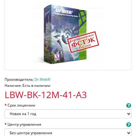
Производитель:
Dr.Web®
Наличие: Есть в наличии
LBW-BK-12M-41-A3
Срок лицензии
Центр управления