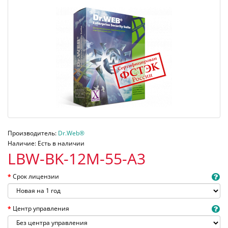
Производитель:
Dr.Web®
Наличие: Есть в наличии
LBW-BK-12M-55-A3
Срок лицензии
Центр управления