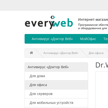
Интернет-магази
Программное обесп
и оборудование для
Антивирус «Доктор Веб»
МойОфис
Те
Антивирус «Доктор Веб»
Для офиса
Dr.
Антивирус «Доктор Веб»
Для дома
Для офиса
Для серверов
Для мобильных устройств