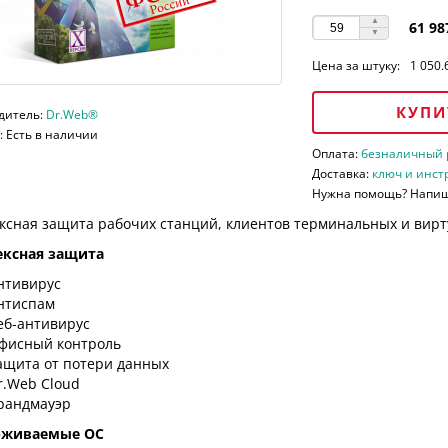
61 98
Цена за штуку:
1 050.
КУПИ
дитель:
Dr.Web®
 Есть в наличии
Оплата:
безналичный ра
Доставка:
ключ и инст
Нужна помощь? Напи
ксная защита рабочих станций, клиентов терминальных и вирт
ксная защита
нтивирус
нтиспам
еб-антивирус
фисный контроль
ащита от потери данных
r.Web Cloud
рандмауэр
рживаемые ОС