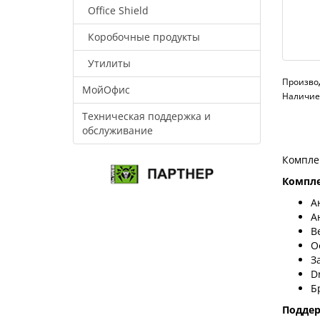
Office Shield
Коробочные продукты
Утилиты
Произво
МойОфис
Наличие:
Техническая поддержка и
обслуживание
Компле
Компле
А
А
В
О
З
D
Б
Подде